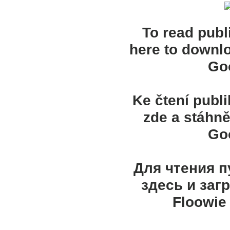
To read publ
here to downl
Goo
Ke čtení publ
zde a stáhně
Goo
Для чтения 
здесь и заг
Floowie 