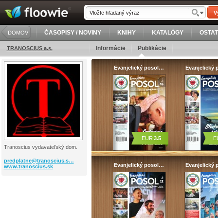
V
ČASOPISY / NOVINY
KNIHY
KATALÓGY
OSTA
DOMOV
Informácie
Publikácie
TRANOSCIUS a.s.
Evanjelický posol…
Evanjelický
EUR
3.5
E
Tranoscius vydavateľský dom.
predplatne@tranoscius.s…
Evanjelický posol…
Evanjelický
www.tranoscius.sk