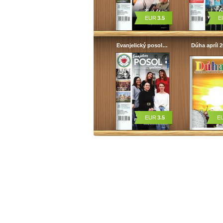
EUR
3.5
E
Evanjelický posol…
Dúha apríl 2
EUR
3.5
E