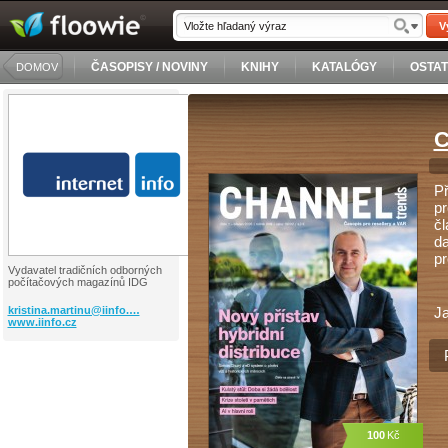
V
ČASOPISY / NOVINY
KNIHY
KATALÓGY
OSTA
DOMOV
C
Př
pr
čl
da
pr
Vydavatel tradičních odborných
počítačových magazínů IDG
kristina.martinu@iinfo.…
J
www.iinfo.cz
100
Kč