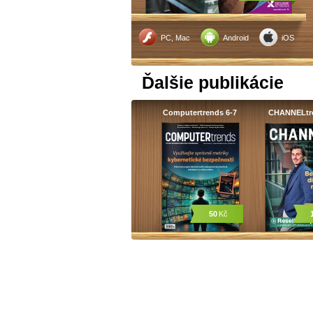
PC, Mac
Android
iOS
Ďalšie publikácie
Computertrends 6-7
CHANNELtr
50
Kč