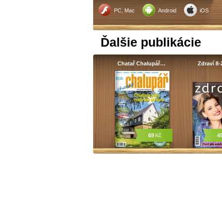
PC, Mac
Android
iOS
Ďalšie publikácie
Chatař Chalupář…
Zdraví 8-
69
Kč
4