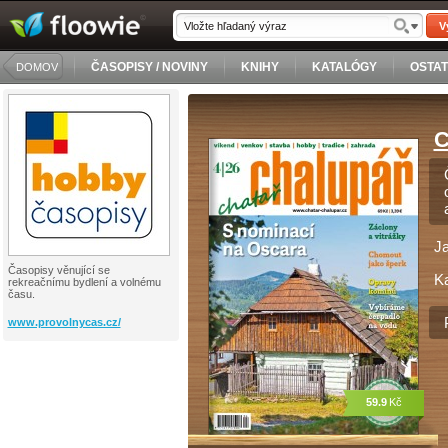
V
ČASOPISY / NOVINY
KNIHY
KATALÓGY
OSTA
DOMOV
C
J
Časopisy věnující se
Ka
rekreačnímu bydlení a volnému
času.
www.provolnycas.cz/
59.9
Kč