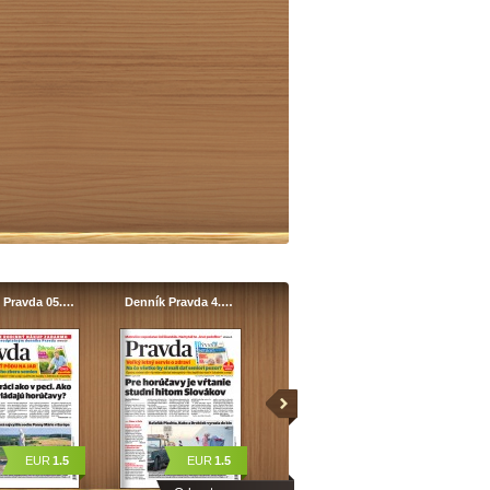
 Pravda 05.…
Denník Pravda 4.…
EUR
1.5
EUR
1.5