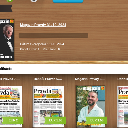
Magazín Pravdy 31. 10. 2024
Dátum zverejnenia :
31.10.2024
Počet strán:
1
Prečítané:
0
likácie
k Pravda 7.…
Denník Pravda 6.…
Magazin Pravdy 6.…
Denník
EUR
2
EUR
1.55
EUR
1.55