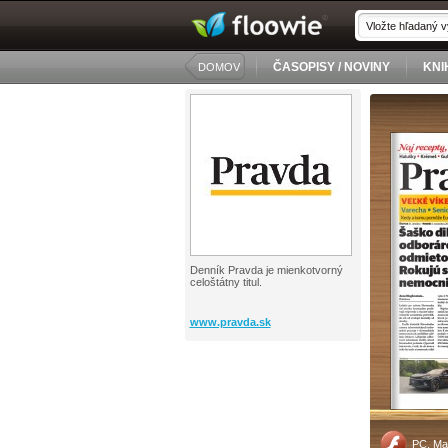
ČASOPISY / NOVINY
KNI
DOMOV
Denník Pravda je mienkotvorný
celoštátny titul.
www.pravda.sk
PC, Ma