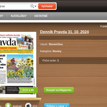
Vyhľadať
HY
KATALÓGY
OSTATNÉ
Publi
Denník Pravda 31. 10. 2024
Jazyk:
Slovenčina
Kategória:
Noviny
Počet strán:
1
EUR
1.95
Koupit na Digiportu
c
Android
iOS
Prílohy v cene