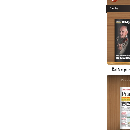
Prílohy
Ďalšie pub
Denní