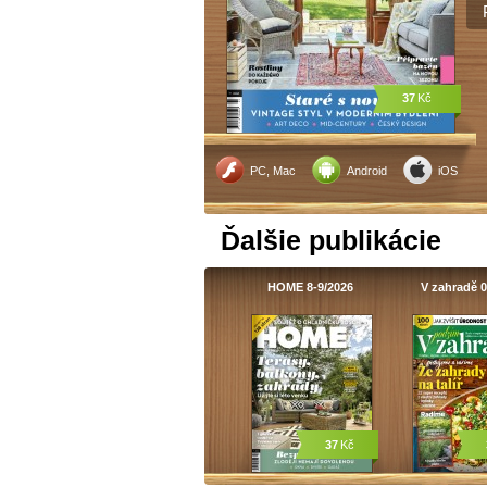
37
Kč
PC, Mac
Android
iOS
Ďalšie publikácie
HOME 8-9/2026
V zahradě 0
37
Kč