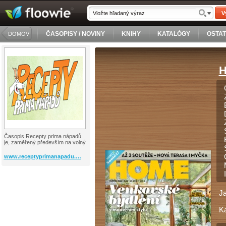
V
ČASOPISY / NOVINY
KNIHY
KATALÓGY
OSTA
DOMOV
H
Časopis Recepty prima nápadů
je, zaměřený především na volný
www.receptyprimanapadu.…
J
Ka