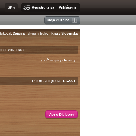
SK
Registrujte sa
Prihlásenie
Moja knižnica
blikoval:
Dajama
| Skupiny titulov :
Krásy Slovenska
stiach Slovenska
Typ:
Časopisy / Noviny
Dátum zverejnenia :
1.1.2021
Více o Digiportu