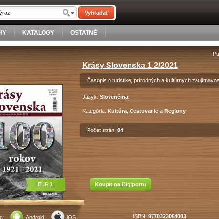
Vyhľadať
HY
KATALÓGY
OSTATNÉ
Pu
Krásy Slovenska 1-2/2021
Časopis o turistike, prírodných a kultúrnych zaujímavo
Jazyk:
Slovenčina
Kategória:
Kultúra, Cestovanie a Regiony
Počet strán:
84
EUR
1
Koupit na Digiportu
ISBN:
9770323064003
c
Android
iOS