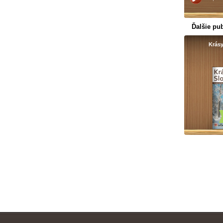
Ďalšie pub
Krás