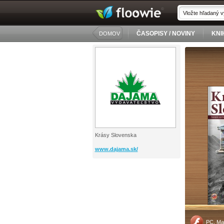
ČASOPISY / NOVINY
KNI
DOMOV
Krásy Slovenska
www.dajama.sk/
PC, Ma