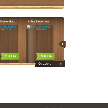
 Slovenska…
Krásy Slovenska…
EUR
1.99
EUR
1.99
Od autora