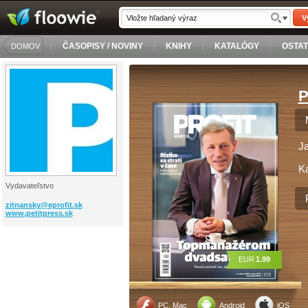
V
ČASOPISY / NOVINY
KNIHY
KATALÓGY
OSTA
DOMOV
P
J
Ka
Vydavateľstvo
zitnansky@
eprofit.sk
www.petitpress.sk
EUR
1.99
PC, Mac
Android
iOS