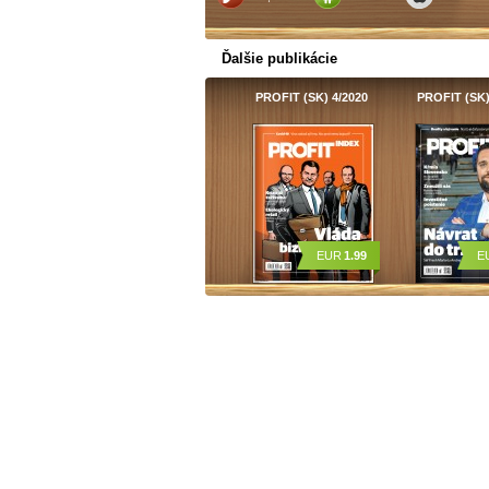
Ďalšie publikácie
PROFIT (SK) 4/2020
PROFIT (SK)
EUR
1.99
E