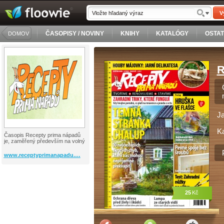
V
ČASOPISY / NOVINY
KNIHY
KATALÓGY
OSTA
DOMOV
R
J
Ka
Časopis Recepty prima nápadů
je, zaměřený především na volný
www.receptyprimanapadu.…
25
Kč