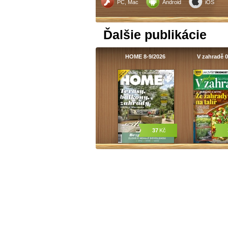
PC, Mac
Android
iOS
Ďalšie publikácie
HOME 8-9/2026
V zahradě 0
37
Kč