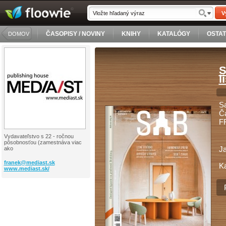
V
ČASOPISY / NOVINY
KNIHY
KATALÓGY
OSTA
DOMOV
S
l
Sa
Ča
F
Vydavateľstvo s 22 - ročnou
pôsobnosťou (zamestnáva viac
J
ako
franek@
mediast.sk
Ka
www.mediast.sk/