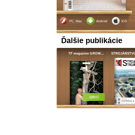
PC, Mac
Android
iOS
Ďalšie publikácie
TF magazine GROW…
STROJÁRSTVO
129
Kč