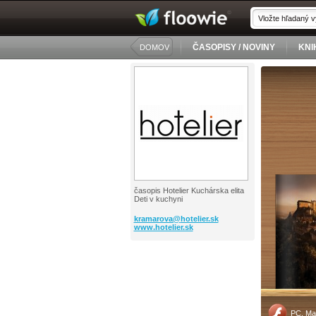
ČASOPISY / NOVINY
KNI
DOMOV
časopis Hotelier Kuchárska elita
Deti v kuchyni
kramarova@
hotelier.sk
www.hotelier.sk
PC, Ma