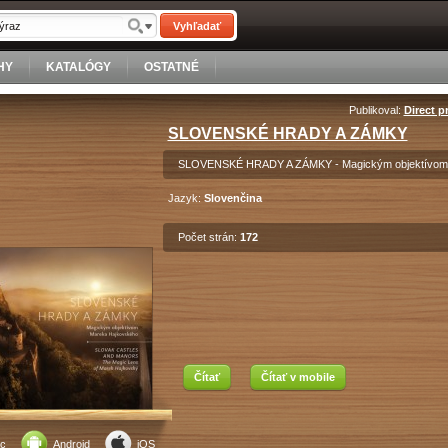
Vyhľadať
HY
KATALÓGY
OSTATNÉ
Publikoval:
Direct pr
SLOVENSKÉ HRADY A ZÁMKY
SLOVENSKÉ HRADY A ZÁMKY - Magickým objektívom
Jazyk:
Slovenčina
Počet strán:
172
Čítať
Čítať v mobile
c
Android
iOS