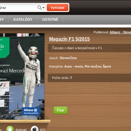
Vyhľadať
HY
KATALÓGY
OSTATNÉ
Publikoval:
Allianz - Slov
Magazín F1 5/2015
Časopis o dianí a bezpečnosti v F1.
Jazyk:
Slovenčina
Kategória:
Auto - moto, Pre mužov, Šport
Počet strán:
7
Čítať
c
Android
iOS