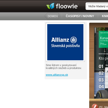
ČASOPISY / NOVINY
KNI
DOMOV
Sme lídrom v poskytovaní
kvalitných služieb a produktov.
www.allianzsp.sk
PC, Ma