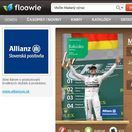
V
ČASOPISY / NOVINY
KNIHY
KATALÓGY
OSTA
DOMOV
M
J
Ka
Sme lídrom v poskytovaní
kvalitných služieb a produktov.
www.allianzsp.sk
PC, Mac
Android
iOS