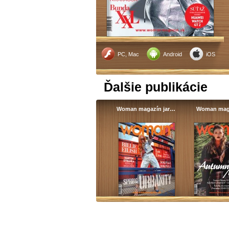
PC, Mac
Android
iOS
Ďalšie publikácie
Woman magazín jar…
Woman mag