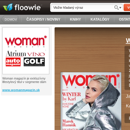
V
ČASOPISY / NOVINY
KNIHY
KATALÓGY
OSTA
DOMOV
W
Woman magazín je exkluzívny
lifestylový titul v segmente dám
www.womanmagazin.sk
J
Ka