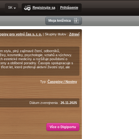
SK
Registrujte sa
Prihlásenie
Moja knižnica
pisy pro volný čas s. r. o.
| Skupiny titulov :
Zdraví
stylu, plný zajímavé čtení, odborníků,
ýživy, kosmetiky, psychologie, vztahů a výchovy.
ch estetické medicíny a rozšiřuje povědomí o
 ceny a oblíbené poradny. Časopis spolupracuje s
et let, které preferují aktivní životní styl, ale
Typ:
Časopisy / Noviny
Dátum zverejnenia :
26.11.2025
Více o Digiportu