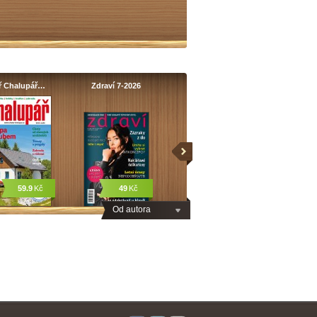
ř Chalupář…
Zdraví 7-2026
59.9
Kč
49
Kč
Od autora