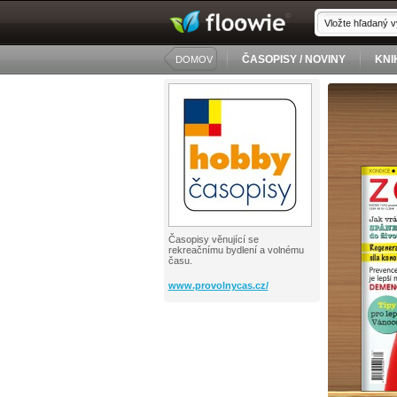
ČASOPISY / NOVINY
KNI
DOMOV
Časopisy věnující se
rekreačnímu bydlení a volnému
času.
www.provolnycas.cz/