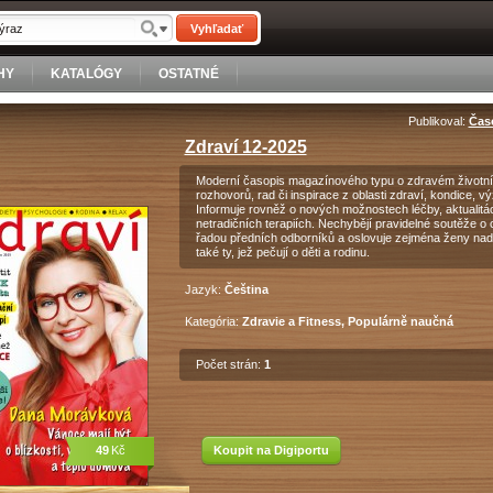
Vyhľadať
HY
KATALÓGY
OSTATNÉ
Publikoval:
Časo
Zdraví 12-2025
Moderní časopis magazínového typu o zdravém životním 
rozhovorů, rad či inspirace z oblasti zdraví, kondice, v
Informuje rovněž o nových možnostech léčby, aktualitá
netradičních terapiích. Nechybějí pravidelné soutěže o
řadou předních odborníků a oslovuje zejména ženy nad třic
také ty, jež pečují o děti a rodinu.
Jazyk:
Čeština
Kategória:
Zdravie a Fitness, Populárně naučná
Počet strán:
1
49
Kč
Koupit na Digiportu