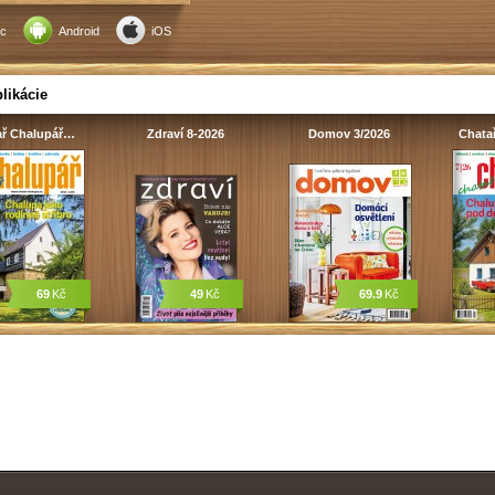
c
Android
iOS
likácie
ař Chalupář…
Zdraví 8-2026
Domov 3/2026
Chata
69
Kč
49
Kč
69.9
Kč