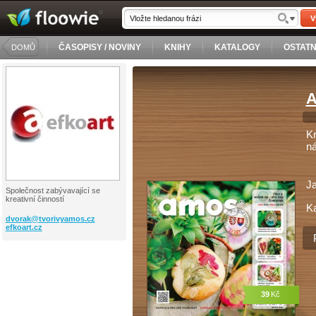
V
ČASOPISY / NOVINY
KNIHY
KATALOGY
OSTATN
DOMŮ
A
Kr
ná
J
Společnost zabývavající se
kreativní činností
Ka
dvorak@
tvorivyamos.cz
efkoart.cz
39
Kč