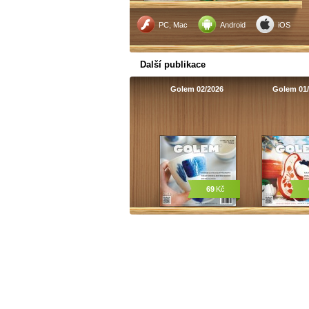
PC, Mac
Android
iOS
Další publikace
Golem 02/2026
Golem 01
69
Kč