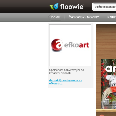
ČASOPISY / NOVINY
KNIH
DOMŮ
Společnost zabývavající se
kreativní činností
dvorak@
tvorivyamos.cz
efkoart.cz