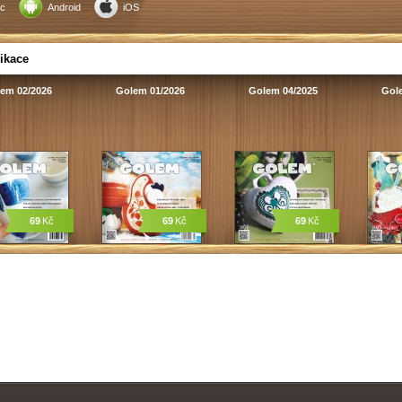
c
Android
iOS
ikace
em 02/2026
Golem 01/2026
Golem 04/2025
Gol
69
Kč
69
Kč
69
Kč