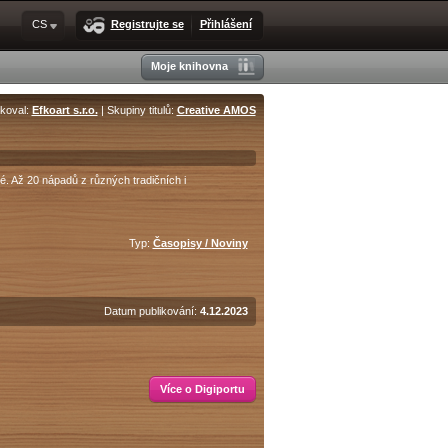
CS
Registrujte se
Přihlášení
Moje knihovna
ikoval:
Efkoart s.r.o.
| Skupiny titulů:
Creative AMOS
é. Až 20 nápadů z různých tradičních i
Typ:
Časopisy / Noviny
Datum publikování:
4.12.2023
Více o Digiportu