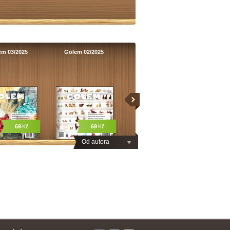
em 03/2025
Golem 02/2025
69
Kč
69
Kč
Od autora