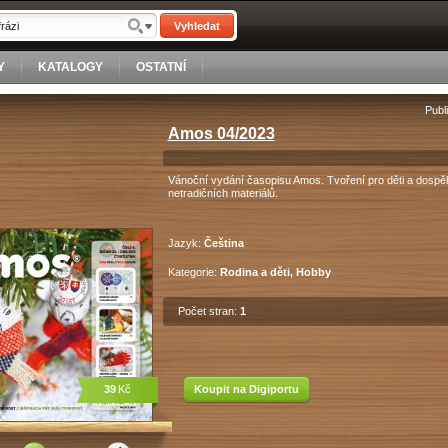
Vyhledat
Y
KATALOGY
OSTATNÍ
Publ
Amos 04/2023
Vánoční vydání časopisu Amos. Tvoření pro děti a dospěl
netradičních materiálů.
Jazyk:
Čeština
Kategorie:
Rodina a děti, Hobby
Počet stran:
1
39
Kč
Koupit na Digiportu