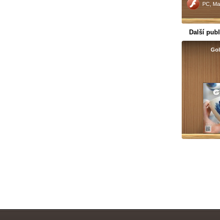
PC, Ma
Další publ
Gol