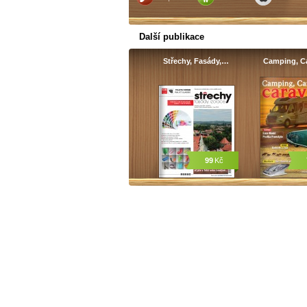
Další publikace
Střechy, Fasády,…
Camping, C
99
Kč