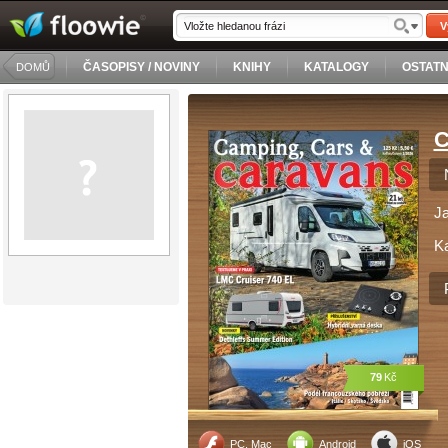
V
ČASOPISY / NOVINY
KNIHY
KATALOGY
OSTATN
DOMŮ
C
J
Ka
79
Kč
PC, Mac
Android
iOS