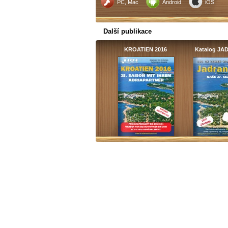
PC, Mac
Android
iOS
Další publikace
KROATIEN 2016
Katalog J