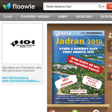
V
ČASOPISY / NOVINY
KNIHY
KATALOGY
OSTATN
DOMŮ
Z
J
Ka
Specialista pro Chorvatsko, přes
400 ubytovacích možností.
net@
101ckzemek.cz
www.chorvatskozababku.c…