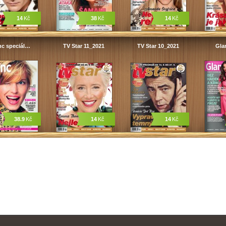
14
Kč
38
Kč
14
Kč
nc speciál…
TV Star 11_2021
TV Star 10_2021
Gla
38.9
Kč
14
Kč
14
Kč