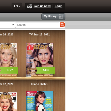
EN
Join us now!
Login
My library
ar 16_2021
TV Star 15_2021
14
Kč
14
Kč
ar 12_2021
Glanc 6/2021