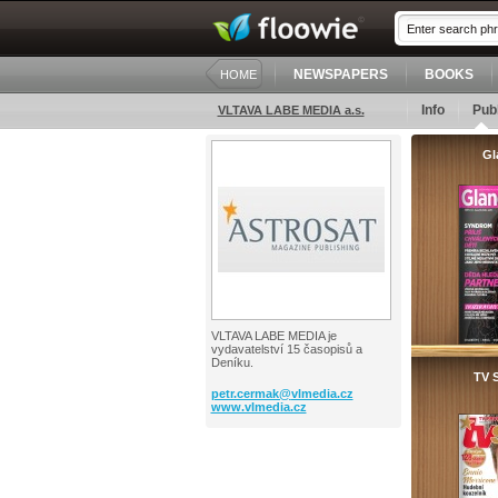
NEWSPAPERS
BOOKS
HOME
Info
Publ
VLTAVA LABE MEDIA a.s.
Gl
VLTAVA LABE MEDIA je
vydavatelství 15 časopisů a
Deníku.
TV S
petr.cermak@
vlmedia.cz
www.vlmedia.cz