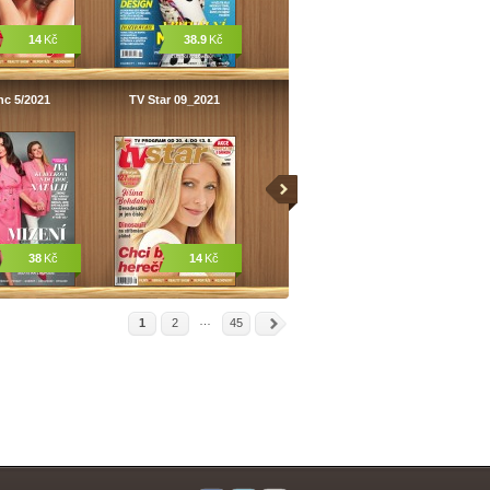
14
Kč
38.9
Kč
nc 5/2021
TV Star 09_2021
38
Kč
14
Kč
…
1
2
45