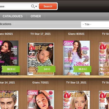
Search
CATALOGUES
OTHER
ications
anc 9/2021
TV Star 17_2021
Glanc 8/2021
TV St
38.9
Kč
14
Kč
38.9
Kč
tar 14_2021
Glanc 7/2021
TV Star 13_2021
TV St