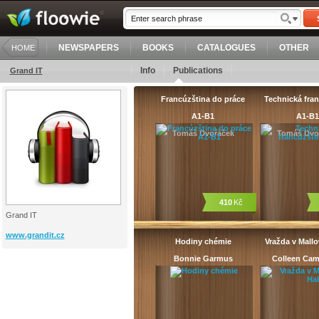
NEWSPAPERS
BOOKS
CATALOGUES
OTHER
HOME
Info
Publications
Grand IT
Francúzština do práce
Technická fra
A1-B1
A1-B1
Tomáš Dvořáček
Tomáš Dvo
410
Kč
Grand IT
www.grandit.cz
Hodiny chémie
Vražda v Mall
Bonnie Garmus
Colleen Cam