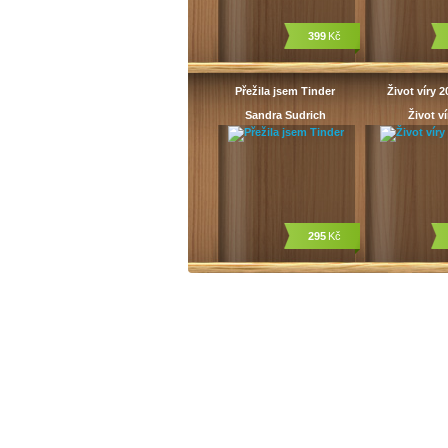
399
Kč
Přežila jsem Tinder
Život víry 2
Sandra Sudrich
Život ví
295
Kč