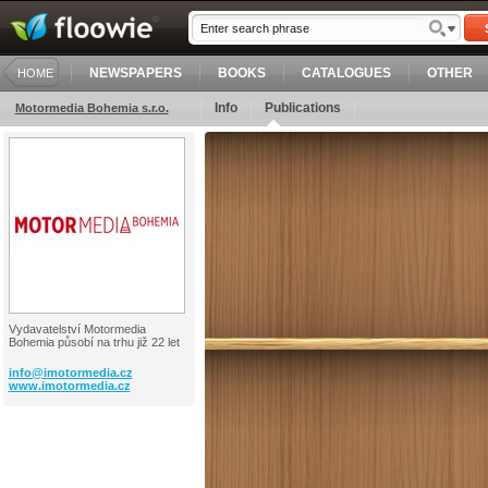
NEWSPAPERS
BOOKS
CATALOGUES
OTHER
HOME
Info
Publications
Motormedia Bohemia s.r.o.
Vydavatelství Motormedia
Bohemia působí na trhu již 22 let
info@
imotormedia.cz
www.imotormedia.cz