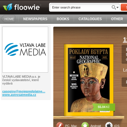
NEWSPAPERS
BOOKS
CATALOGUES
OTHER
HOME
1
L
VLTAVA LABE MEDIA a.s. je
české vydavatelství, které
vydává
casopisy@mojepredplatne…
www.astrosatmedia.cz
55.04
Kč
PC, Mac
Android
iOS