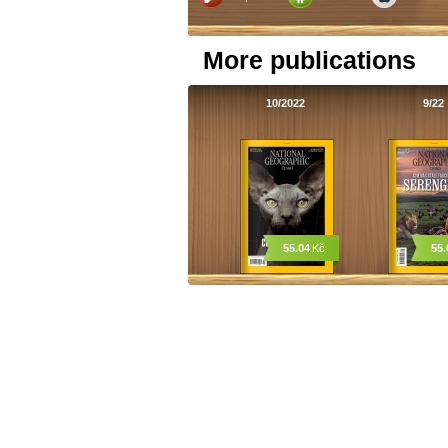
More publications
10/2022
9/22
55.04
Kč
55.