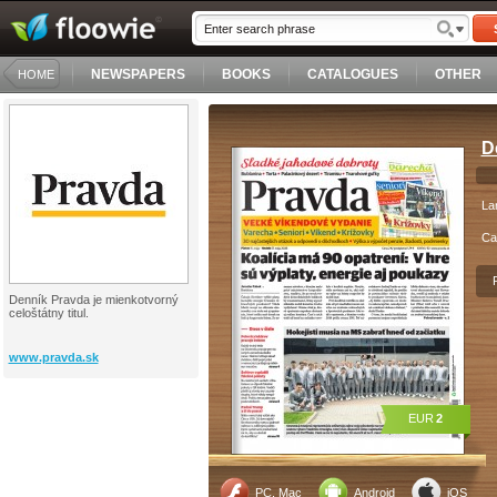
NEWSPAPERS
BOOKS
CATALOGUES
OTHER
HOME
D
La
Ca
Denník Pravda je mienkotvorný
celoštátny titul.
www.pravda.sk
EUR
2
PC, Mac
Android
iOS