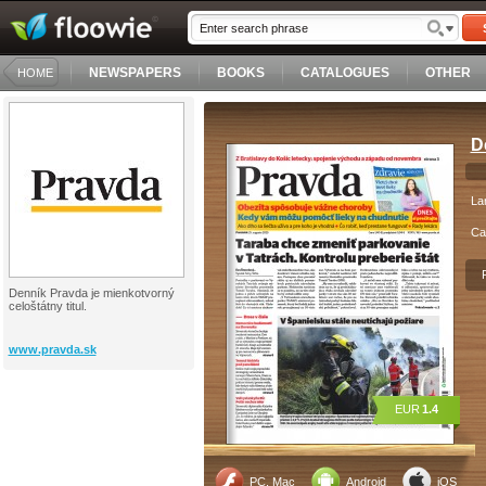
NEWSPAPERS
BOOKS
CATALOGUES
OTHER
HOME
D
La
Ca
Denník Pravda je mienkotvorný
celoštátny titul.
www.pravda.sk
EUR
1.4
PC, Mac
Android
iOS