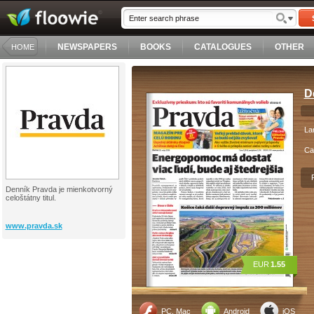
NEWSPAPERS
BOOKS
CATALOGUES
OTHER
HOME
D
La
Ca
Denník Pravda je mienkotvorný
celoštátny titul.
www.pravda.sk
EUR
1.55
PC, Mac
Android
iOS