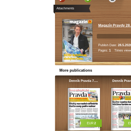
Attachments
Magazín Pravdy 28.
Publish Date:
28.5.202
Pages:
1
Times view
More publications
Denník Pravda 7.…
Denník Pra
EUR
2
E