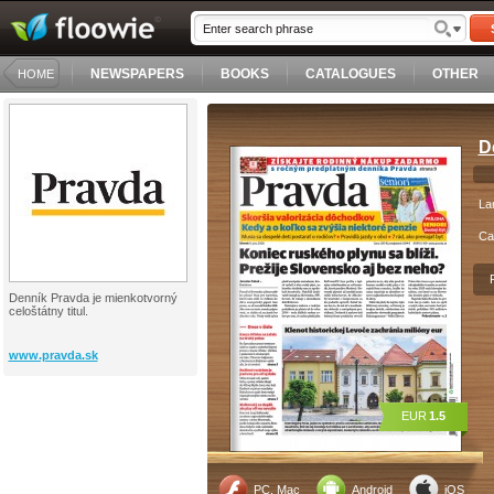
NEWSPAPERS
BOOKS
CATALOGUES
OTHER
HOME
D
La
Ca
Denník Pravda je mienkotvorný
celoštátny titul.
www.pravda.sk
EUR
1.5
PC, Mac
Android
iOS