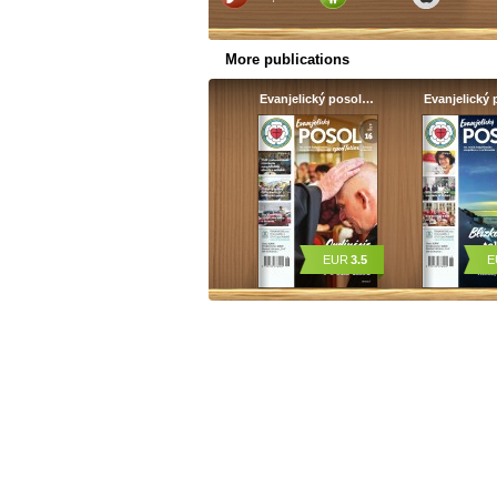
More publications
Evanjelický posol…
Evanjelický
EUR
3.5
E