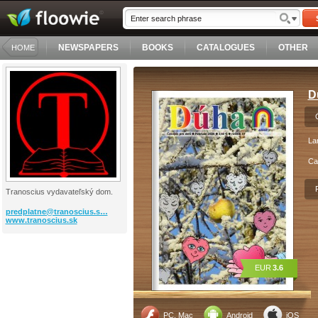
NEWSPAPERS
BOOKS
CATALOGUES
OTHER
HOME
D
La
Ca
Tranoscius vydavateľský dom.
predplatne@tranoscius.s…
www.tranoscius.sk
EUR
3.6
PC, Mac
Android
iOS