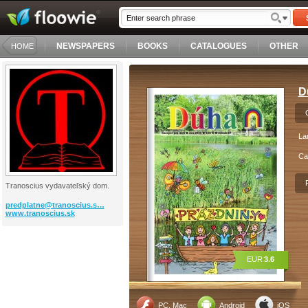
NEWSPAPERS
BOOKS
CATALOGUES
OTHER
HOME
D
La
Ca
Tranoscius vydavateľský dom.
predplatne@tranoscius.s…
www.tranoscius.sk
EUR
3.6
PC, Mac
Android
iOS