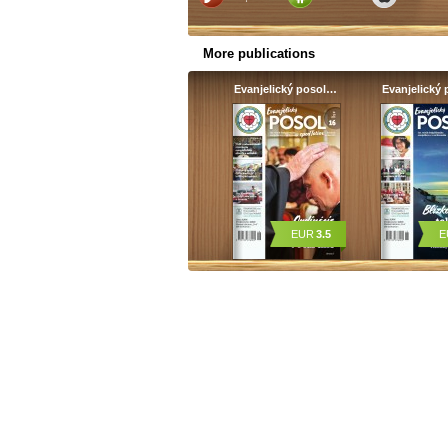
More publications
Evanjelický posol…
Evanjelický
EUR
3.5
E