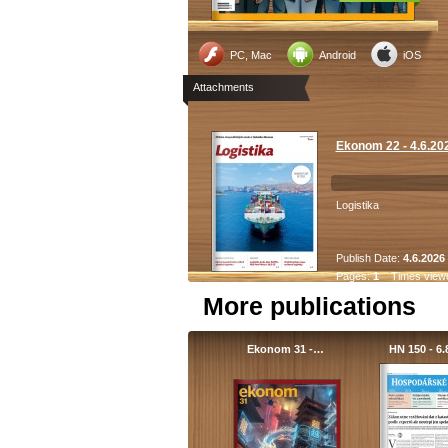
PC, Mac
Android
iOS
Attachments
Ekonom 22 - 4.6.202
Logistika
Publish Date:
4.6.2026
Pages:
1
Times view
More publications
Ekonom 31 -…
HN 150 - 6.