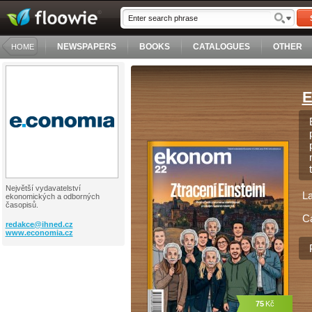
NEWSPAPERS
BOOKS
CATALOGUES
OTHER
HOME
E
Největší vydavatelství
L
ekonomických a odborných
časopisů.
C
redakce@
ihned.cz
www.economia.cz
75
Kč