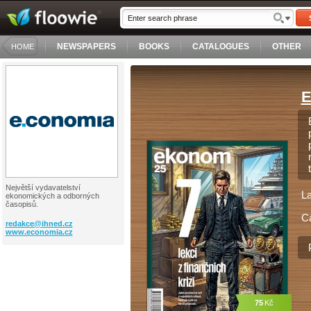
NEWSPAPERS
BOOKS
CATALOGUES
OTHER
HOME
E
Největší vydavatelství
L
ekonomických a odborných
časopisů.
C
redakce@
ihned.cz
www.economia.cz
75
Kč