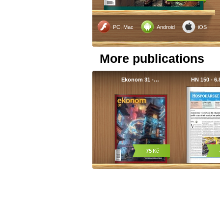
PC, Mac
Android
iOS
More publications
Ekonom 31 -…
HN 150 - 6.
75
Kč