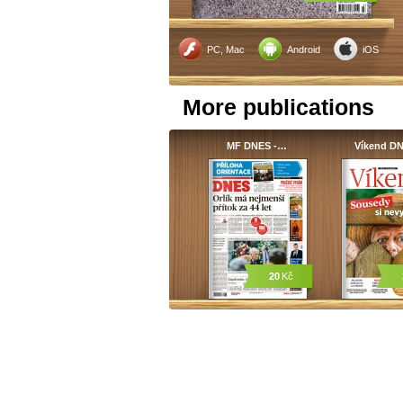
PC, Mac
Android
iOS
More publications
MF DNES -…
Víkend D
20
Kč