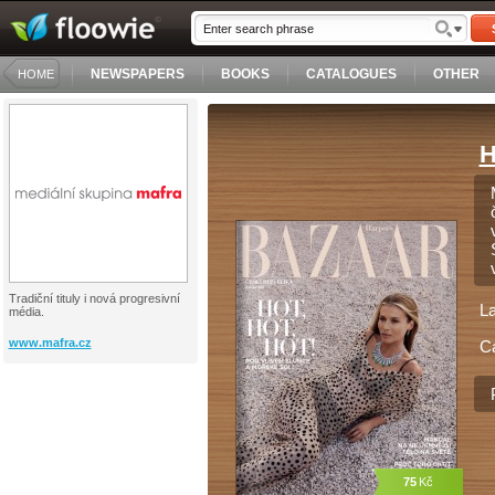
NEWSPAPERS
BOOKS
CATALOGUES
OTHER
HOME
H
Tradiční tituly i nová progresivní
L
média.
www.mafra.cz
C
75
Kč