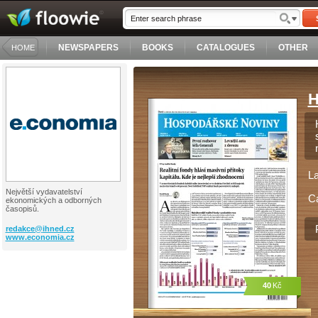
NEWSPAPERS
BOOKS
CATALOGUES
OTHER
HOME
H
L
Největší vydavatelství
C
ekonomických a odborných
časopisů.
redakce@
ihned.cz
www.economia.cz
40
Kč