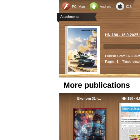
PC, Mac
Android
iOS
Attachments
HN 180 - 16.9.202
Publish Date:
16.9.202
Pages:
1
Times view
More publications
Ekonom 31 -…
HN 150 - 6.