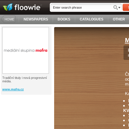
NEWSPAPERS
BOOKS
CATALOGUES
OTHER
HOME
M
Čt
Tradiční tituly i nová progresivní
od
média.
mů
www.mafra.cz
Ka
KV