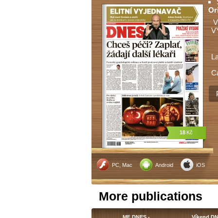
Or
V
V
L
C
18
Kč
PC, Mac
Android
iOS
More publications
MF DNES -…
Víkend D