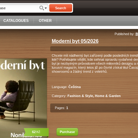
Search
CATALOGUES
OTHER
Published by:
B
Moderni byt 05/2026
Chcete mít nádherný byt zařízený podle posledních trendů
lidé? Potřebujete vědět, kde sehnat opravdu vydařené de
byt je nezbytným průvodcem všech milovníků designu a ne
luxusní magazín, který letos již po čtvrté získal titul Ča
showroomů a žádný trend z veletrhů.
Language:
Čeština
Category:
Fashion & Style, Home & Garden
Pages:
1
62
Kč
Purchase