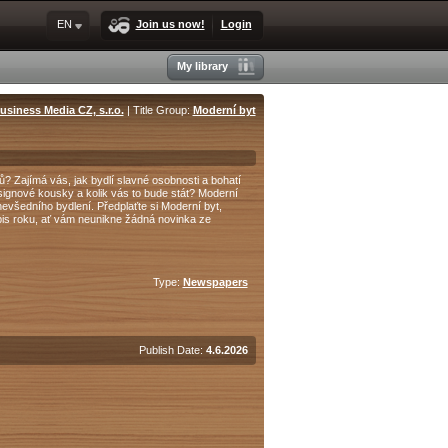
EN
Join us now!
Login
My library
usiness Media CZ, s.r.o.
| Title Group:
Moderní byt
? Zajímá vás, jak bydlí slavné osobnosti a bohatí
signové kousky a kolik vás to bude stát? Moderní
všedního bydlení. Předplaťte si Moderní byt,
sopis roku, ať vám neunikne žádná novinka ze
Type:
Newspapers
Publish Date:
4.6.2026