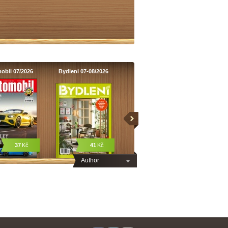
obil 07/2026
Bydleni 07-08/2026
37
Kč
41
Kč
Author