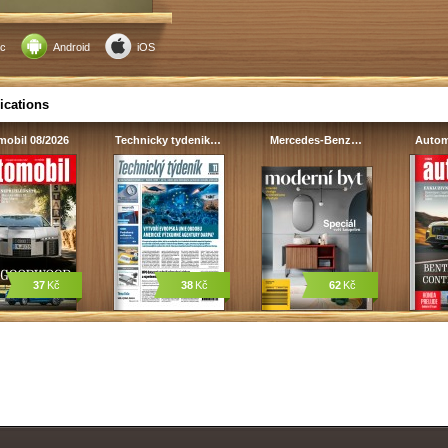
c
Android
iOS
ications
obil 08/2026
Technicky tydenik…
Mercedes-Benz…
Autom
37
Kč
38
Kč
62
Kč