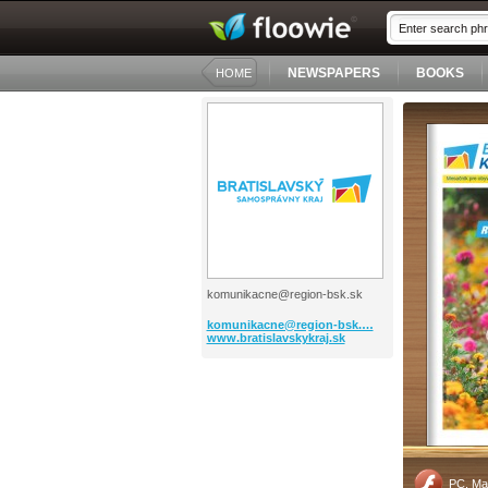
NEWSPAPERS
BOOKS
HOME
komunikacne@region-bsk.sk
komunikacne@region-bsk.…
www.bratislavskykraj.sk
PC, Ma