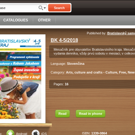
Search
CATALOGUES
OTHER
Published by:
Bratislavský sam
BK 4-5/2018
Mesačník pre obyvateľov Bratislavského kraja. Mesačn
vydania denníka, vždy prvú sobotu v mesiaci, v celkov
Language:
Slovenčina
Category:
Arts, culture and crafts - Culture, Free, New
Pages:
16
Read
Read in phone
ISBN:
1339-0864
c
Android
iOS