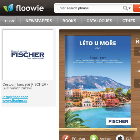
NEWSPAPERS
BOOKS
CATALOGUES
OTHER
HOME
Ř
La
Ca
Cestovní kancelář FISCHER -
Svět vašich zážitků.
info@
fischer.cz
www.fischer.cz
PC, Mac
Android
iOS