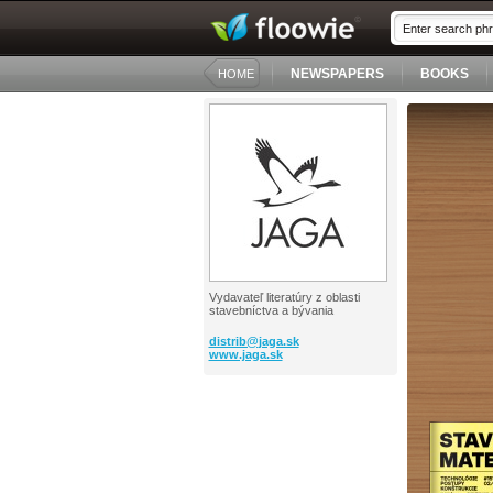
NEWSPAPERS
BOOKS
HOME
Vydavateľ literatúry z oblasti
stavebníctva a bývania
distrib@
jaga.sk
www.jaga.sk