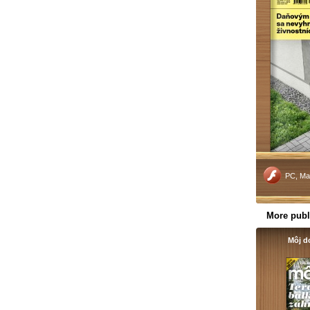
PC, Ma
More publ
Môj d