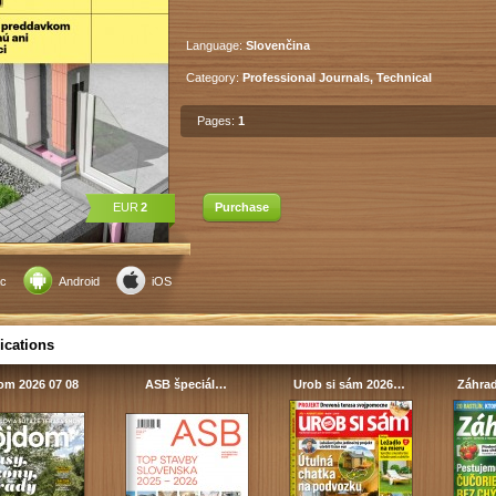
Language:
Slovenčina
Category:
Professional Journals, Technical
Pages:
1
EUR
2
Purchase
c
Android
iOS
ications
om 2026 07 08
ASB špeciál…
Urob si sám 2026…
Záhrad