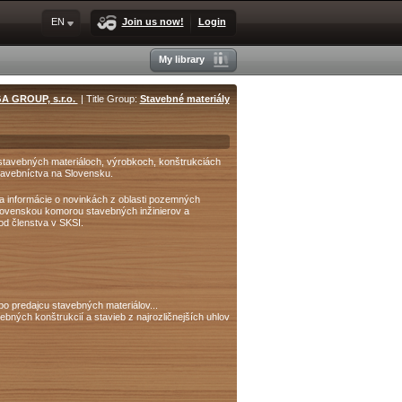
EN
Join us now!
Login
My library
A GROUP, s.r.o.
| Title Group:
Stavebné materiály
 stavebných materiáloch, výrobkoch, konštrukciách
tavebníctva na Slovensku.
 a informácie o novinkách z oblasti pozemných
Slovenskou komorou stavebných inžinierov a
hod členstva v SKSI.
predajcu stavebných materiálov...
bných konštrukcií a stavieb z najrozličnejších uhlov