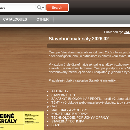
Search
CATALOGUES
OTHER
Published by:
JAG
Stavebné materiály 2026 02
Časopis Stavebné materiály už od roku 2005 informuje o
a technológiách, ako i o aktuálnom ekonomickom stave s
V každom čísle čitateľ nájde aktuálne analýzy, rozhovory
stavieb či o stavebnej technike. Časopis je odporúčaný 
distribuovaný medzi jej členov. Predplatné je jednou z vý
Pravidelné rubriky časopisu Stavebné materiály :
AKTUALITY
STAVEBNÝ TRH
ZÁKAZKY? EKONOMIKA? PROFIL - profil výrobcu, alebo 
TÉMY - výrobkové alebo materiálové skupiny, typy stave
pohľadu
MATERIÁLY A VÝROBKY
KONŠTRUKCIE A PRVKY
TECHNOLÓGIE, PORUCHY A OPRAVY
STAVEBNÁ TECHNIKA
BOZP