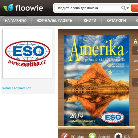
ЖУРНАЛЫ/ ГАЗЕТЫ
КНИГИ
КАТАЛОГИ
НА ГЛАВНУЮ
A
Яз
Ка
www.esotravel.cz
PC, Mac
Android
iOS