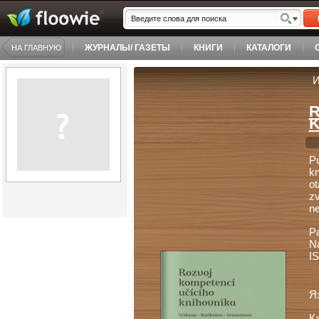
ЖУРНАЛЫ/ ГАЗЕТЫ
КНИГИ
КАТАЛОГИ
НА ГЛАВНУЮ
И
R
K
Pu
kn
ot
zv
ne
P
Ná
I
Я
К