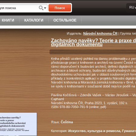
RU
Поиск
КНИГИ
КАТАЛОГИ
ОСТАЛЬНОЕ
Издатель:
Národní knihovna ČR
| Группа ти
Zachováno navěky? Teorie a praxe 
digitálních dokumentů
Kniha přináší ucelený pohled na danou problematiku z pe
představuje praxi z knihoven a archivů na území České re
rámci doporučení k budování archivů, definici digitálních obj
archivace a bitové ochrany, budování důvěryhodných úlo
dlouhodobému uchovávání jak v oblasti souborových formá
příklady z konkrét­ních aplikací v projektu Národní digitál
Národní knihovna a Moravská zemská knihovna v Brně, a 
se spolu s knihovnami v současné době nejvíce podílí na m
Pavlína Kočišová – Zdeněk Vašek – Václav Jiroušek – Voj
Cajthaml
Národní knihovna ČR, Praha 2023, 1. vydání, 192 s.
ISBN 978-80-7050-791-9 (online; pdf)
Язык:
Čeština
Категория:
Искусство, культура и ремесла, Гумани