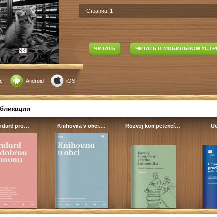
Страниц:
1
ЧИТАТЬ
ЧИТАТЬ В МОБИЛЬНОМ УСТР
c
Android
iOS
убликации
ndard pro…
Knihovna v obci.…
Rozvoj kompetencí…
Uc