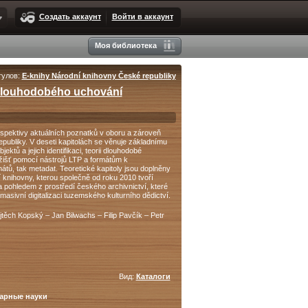
Создать аккаунт
Войти в аккаунт
Моя библиотека
тулов:
E-knihy Národní knihovny České republiky
dlouhodobého uchování
rspektivy aktuálních poznatků v oboru a zároveň
publiky. V deseti ka­pitolách se věnuje základnímu
ektů a jejich identifikaci, teorii dlou­hodobé
žišť pomocí nástrojů LTP a formátům k
tů, tak metadat. Teoretické kapitoly jsou doplněny
ní knihovny, kterou společně od roku 2010 tvoří
pohledem z prostředí českého archivnictví, které
asivní digitalizaci tuzemského kulturního dědictví.
těch Kopský – Jan Bilwachs – Filip Pavčík – Petr
Вид:
Каталоги
тарные науки