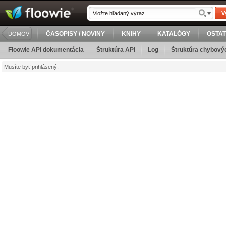
V
ČASOPISY / NOVINY
KNIHY
KATALÓGY
OSTA
DOMOV
Floowie API dokumentácia
Štruktúra API
Log
Štruktúra chybovýc
Musíte byť prihlásený.