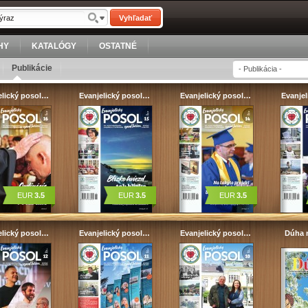
Vyhľadať
HY
KATALÓGY
OSTATNÉ
Publikácie
elický posol…
Evanjelický posol…
Evanjelický posol…
Evanje
EUR
3.5
EUR
3.5
EUR
3.5
elický posol…
Evanjelický posol…
Evanjelický posol…
Dúha 