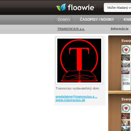
ČASOPISY / NOVINY
KNI
DOMOV
Informácie
TRANOSCIUS a.s.
Evanj
Tranoscius vydavateľský dom.
predplatne@tranoscius.s…
Evanj
www.tranoscius.sk