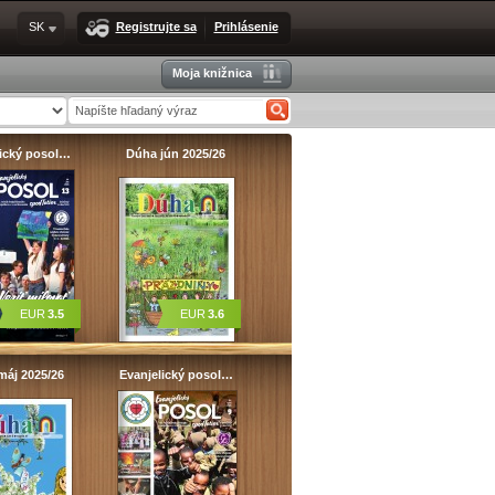
SK
Registrujte sa
Prihlásenie
Moja knižnica
lický posol…
Dúha jún 2025/26
EUR
3.5
EUR
3.6
máj 2025/26
Evanjelický posol…