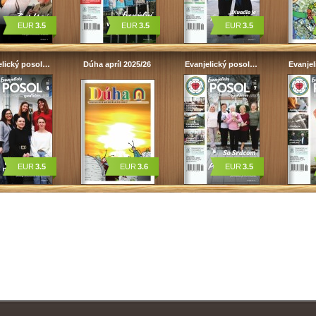
EUR
3.5
EUR
3.5
EUR
3.5
elický posol…
Dúha apríl 2025/26
Evanjelický posol…
Evanje
EUR
3.5
EUR
3.6
EUR
3.5