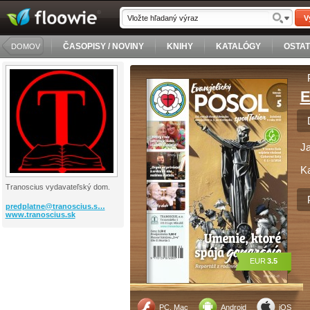
V
ČASOPISY / NOVINY
KNIHY
KATALÓGY
OSTA
DOMOV
E
J
Ka
Tranoscius vydavateľský dom.
predplatne@tranoscius.s…
www.tranoscius.sk
EUR
3.5
PC, Mac
Android
iOS