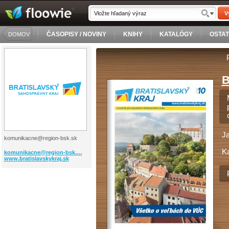
V
ČASOPISY / NOVINY
KNIHY
KATALÓGY
OSTA
DOMOV
B
J
komunikacne@region-bsk.sk
Ka
komunikacne@region-bsk.…
www.bratislavskykraj.sk