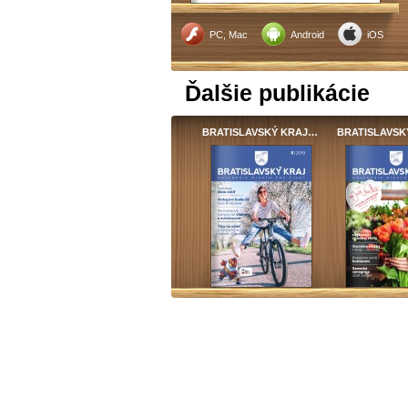
PC, Mac
Android
iOS
Ďalšie publikácie
BRATISLAVSKÝ KRAJ…
BRATISLAVSK