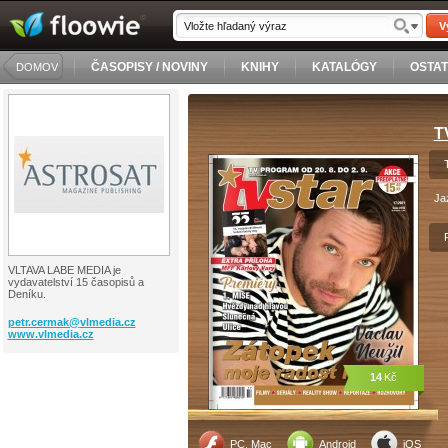
V
ČASOPISY / NOVINY
KNIHY
KATALÓGY
OSTA
DOMOV
T
Ja
VLTAVA LABE MEDIA je
vydavatelství 15 časopisů a
Deníku.
petr.cermak@
vlmedia.cz
www.vlmedia.cz
14
Kč
PC, Mac
Android
iOS