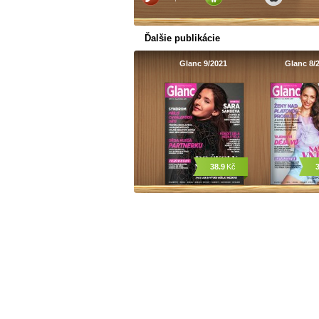
Ďalšie publikácie
Glanc 9/2021
Glanc 8/
38.9
Kč
3