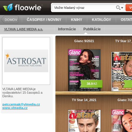
V
ČASOPISY / NOVINY
KNIHY
KATALÓGY
OSTA
DOMOV
Informácie
Publikácie
VLTAVA LABE MEDIA a.s.
Glanc 9/2021
TV Star 17
38.9
Kč
VLTAVA LABE MEDIA je
vydavatelství 15 časopisů a
Deníku.
TV Star 14_2021
Glanc 7/
petr.cermak@
vlmedia.cz
www.vlmedia.cz