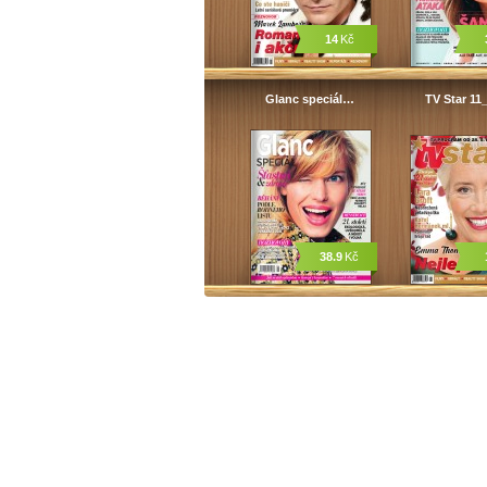
14
Kč
Glanc speciál…
TV Star 11
38.9
Kč