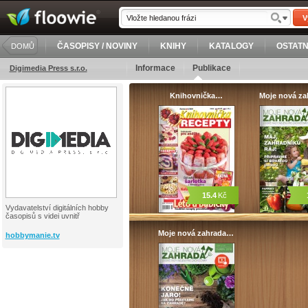
V
ČASOPISY / NOVINY
KNIHY
KATALOGY
OSTATN
DOMŮ
Informace
Publikace
Digimedia Press s.r.o.
Knihovnička…
Moje nová z
15.4
Kč
Vydavatelství digitálních hobby
časopisů s videi uvnitř
Moje nová zahrada…
hobbymanie.tv