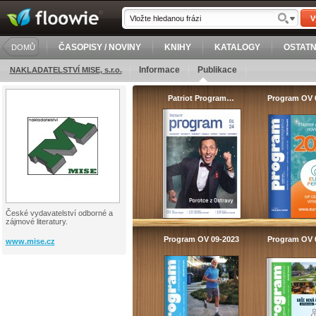
V
ČASOPISY / NOVINY
KNIHY
KATALOGY
OSTATN
DOMŮ
Informace
Publikace
NAKLADATELSTVÍ MISE, s.r.o.
Patriot Program…
Program OV 
České vydavatelství odborné a
zájmové literatury.
Program OV 09-2023
Program OV 
www.mise.cz