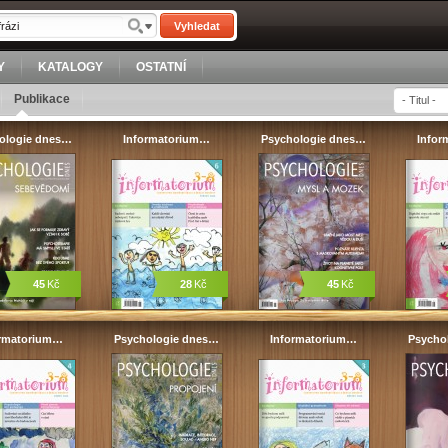
Vyhledat
Y
KATALOGY
OSTATNÍ
Publikace
ologie dnes…
Informatorium…
Psychologie dnes…
Infor
45
Kč
28
Kč
45
Kč
ormatorium…
Psychologie dnes…
Informatorium…
Psycho