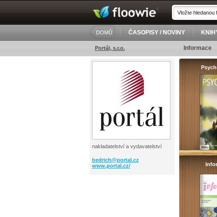
ČASOPISY / NOVINY
KNIH
DOMŮ
Informace
Portál, s.r.o.
Psych
nakladatelství a vydavatelství
bedrich@
portal.cz
Inf
www.portal.cz/