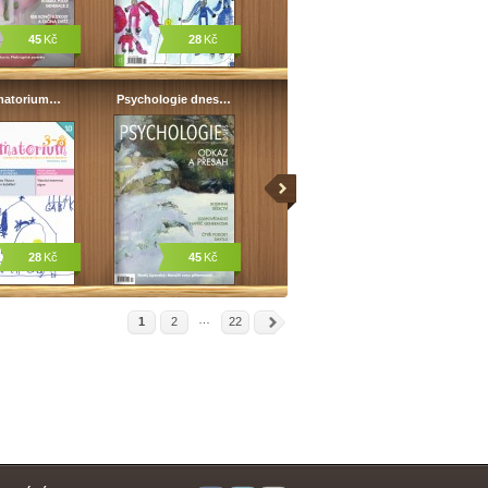
45
Kč
28
Kč
matorium…
Psychologie dnes…
28
Kč
45
Kč
…
1
2
22