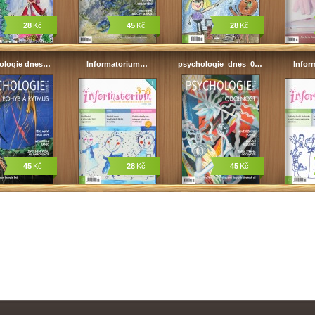
28
Kč
45
Kč
28
Kč
ologie dnes…
Informatorium…
psychologie_dnes_0…
Infor
45
Kč
28
Kč
45
Kč