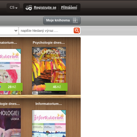
CS
Registrujte se
Přihlášení
Moje knihovna
matorium…
Psychologie dnes…
28
Kč
45
Kč
logie dnes…
Informatorium…